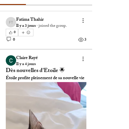
Fatima Thahir
Fatima Thahir
Il y a 3 jours
·
joined the group.
0
0
3
Claire Rayé
Il y a 4 jours
Dès nouvelles d'Etoile 🌟
Étoile profite pleinement de sa nouvelle vie 