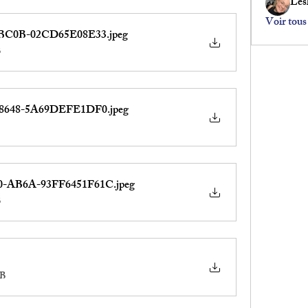
Lesl
Voir tous
-BC0B-02CD65E08E33
.jpeg
B
-8648-5A69DEFE1DF0
.jpeg
-AB6A-93FF6451F61C
.jpeg
B
MB