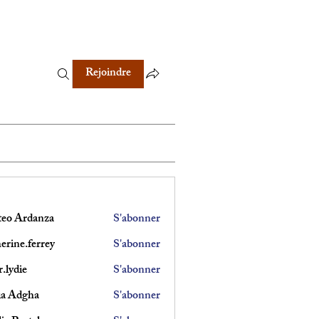
Rejoindre
eo Ardanza
S'abonner
erine.ferrey
S'abonner
.ferrey
.lydie
S'abonner
e
ia Adgha
S'abonner