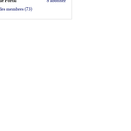
ie Portal
S'abonner
 les membres (73)