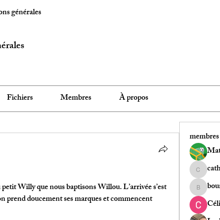
ons générales
érales
Fichiers
Membres
À propos
membres
Mat
cath
catherine
bour
etit Willy que nous baptisons Willou. L’arrivée s’est 
bour.lydi
aton prend doucement ses marques et commencent 
Cél