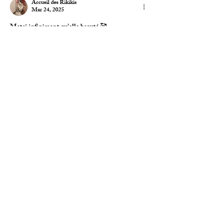
Accueil des Rikikis
Mar 24, 2025
Metci infiniment qu'elle beauté 🥰
Like
Reply
À propos
Partagez des anecdotes, des idées, des
photos et plus encore
...
Lire plus
membres
Mateo Ardanza
S'abonner
catherine.ferrey
S'abonner
catherine.ferrey
bour.lydie
S'abonner
bour.lydie
Célia Adgha
S'abonner