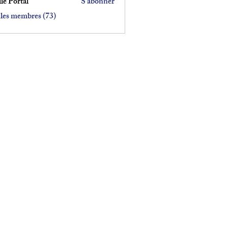
ie Portal
S'abonner
 les membres (73)