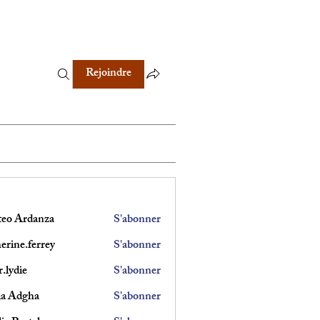
Rejoindre
eo Ardanza
S'abonner
erine.ferrey
S'abonner
.ferrey
.lydie
S'abonner
e
ia Adgha
S'abonner