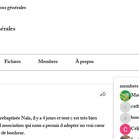
ons générales
érales
Fichiers
Membres
À propos
membres
Mat
cath
catherine
bour
aptisée Nala, il y a 4 jours et tout c est très bien 
bour.lydi
association qui nous a permis d adopter un vrai cœur 
Cél
 de bonheur.